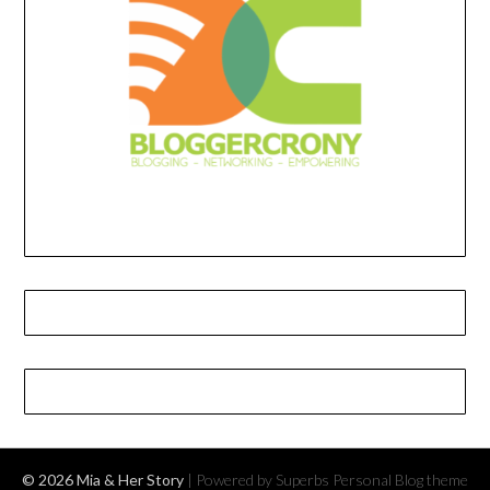
© 2026 Mia & Her Story
| Powered by Superbs
Personal Blog theme