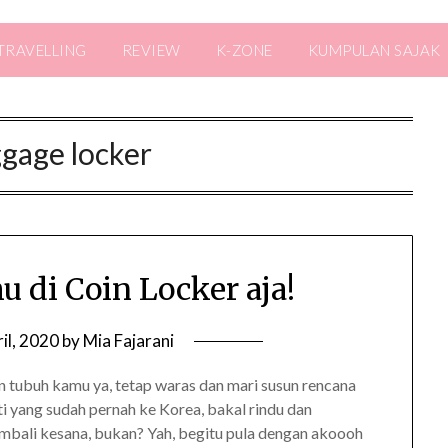
TRAVELLING
REVIEW
K-ZONE
KUMPULAN SAJAK
gage locker
 di Coin Locker aja!
il, 2020
by
Mia Fajarani
n tubuh kamu ya, tetap waras dan mari susun rencana
sti yang sudah pernah ke Korea, bakal rindu dan
mbali kesana, bukan? Yah, begitu pula dengan akoooh