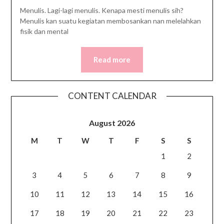
Menulis. Lagi-lagi menulis. Kenapa mesti menulis sih?
Menulis kan suatu kegiatan membosankan nan melelahkan
fisik dan mental
Read more
CONTENT CALENDAR
August 2026
M
T
W
T
F
S
S
1
2
3
4
5
6
7
8
9
10
11
12
13
14
15
16
17
18
19
20
21
22
23