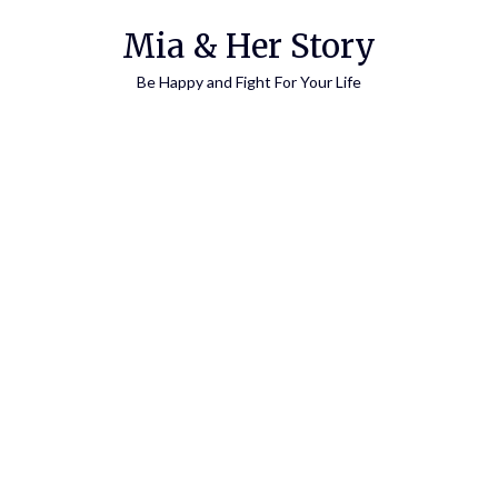
Skip
Mia & Her Story
to
content
Be Happy and Fight For Your Life