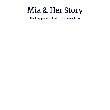
Skip
Mia & Her Story
to
content
Be Happy and Fight For Your Life