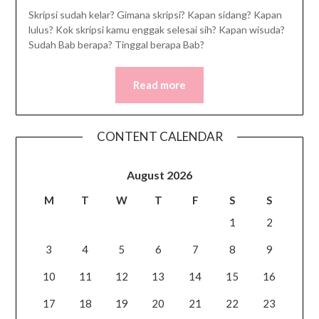
Skripsi sudah kelar? Gimana skripsi? Kapan sidang? Kapan
lulus? Kok skripsi kamu enggak selesai sih? Kapan wisuda?
Sudah Bab berapa? Tinggal berapa Bab?
Read more
CONTENT CALENDAR
August 2026
M
T
W
T
F
S
S
1
2
3
4
5
6
7
8
9
10
11
12
13
14
15
16
17
18
19
20
21
22
23