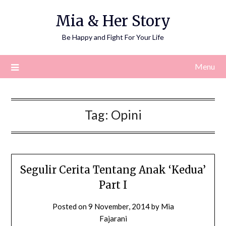
Skip
Mia & Her Story
to
content
Be Happy and Fight For Your Life
Menu
Tag:
Opini
Segulir Cerita Tentang Anak ‘Kedua’
Part I
Posted on
9 November, 2014
by
Mia
Fajarani