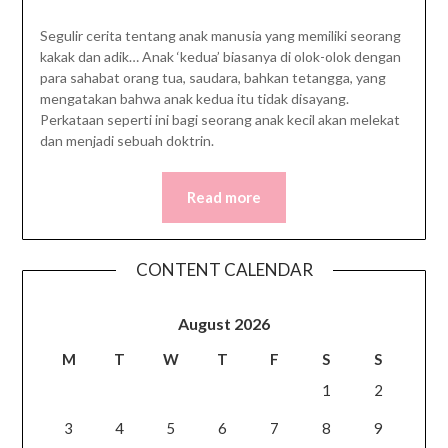
Segulir cerita tentang anak manusia yang memiliki seorang
kakak dan adik… Anak ‘kedua’ biasanya di olok-olok dengan
para sahabat orang tua, saudara, bahkan tetangga, yang
mengatakan bahwa anak kedua itu tidak disayang.
Perkataan seperti ini bagi seorang anak kecil akan melekat
dan menjadi sebuah doktrin.
Read more
CONTENT CALENDAR
August 2026
M
T
W
T
F
S
S
1
2
3
4
5
6
7
8
9