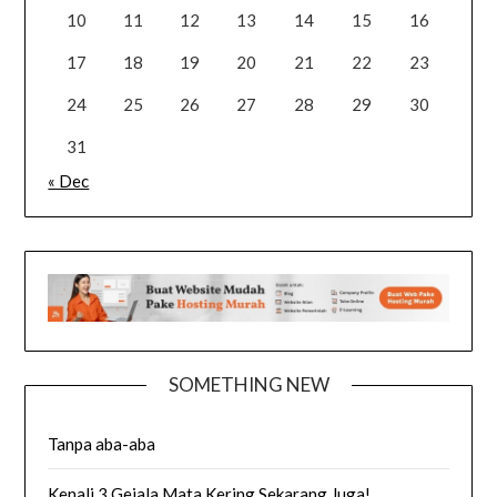
10
11
12
13
14
15
16
17
18
19
20
21
22
23
24
25
26
27
28
29
30
31
« Dec
SOMETHING NEW
Tanpa aba-aba
Kenali 3 Gejala Mata Kering Sekarang Juga!