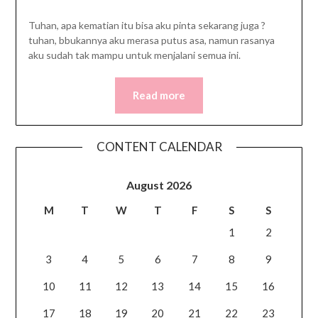
Tuhan, apa kematian itu bisa aku pinta sekarang juga ?
tuhan, bbukannya aku merasa putus asa, namun rasanya
aku sudah tak mampu untuk menjalani semua ini.
Read more
CONTENT CALENDAR
August 2026
M
T
W
T
F
S
S
1
2
3
4
5
6
7
8
9
10
11
12
13
14
15
16
17
18
19
20
21
22
23