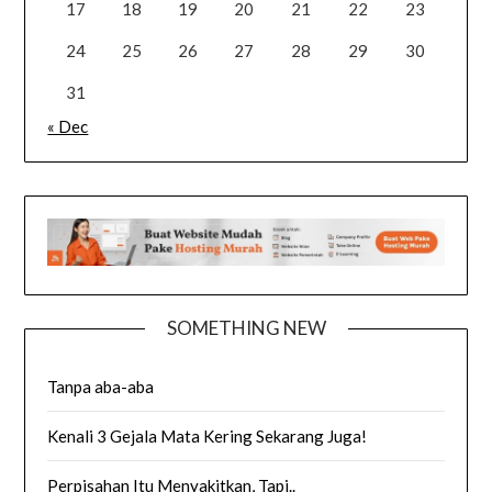
17
18
19
20
21
22
23
24
25
26
27
28
29
30
31
« Dec
SOMETHING NEW
Tanpa aba-aba
Kenali 3 Gejala Mata Kering Sekarang Juga!
Perpisahan Itu Menyakitkan, Tapi..