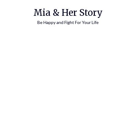
Skip
Mia & Her Story
to
content
Be Happy and Fight For Your Life