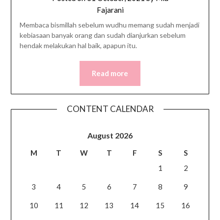
Fajarani
Membaca bismillah sebelum wudhu memang sudah menjadi
kebiasaan banyak orang dan sudah dianjurkan sebelum
hendak melakukan hal baik, apapun itu.
Read more
CONTENT CALENDAR
August 2026
M
T
W
T
F
S
S
1
2
3
4
5
6
7
8
9
10
11
12
13
14
15
16