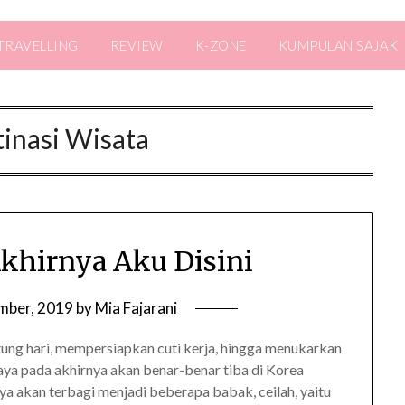
TRAVELLING
REVIEW
K-ZONE
KUMPULAN SAJAK
inasi Wisata
Akhirnya Aku Disini
mber, 2019
by
Mia Fajarani
itung hari, mempersiapkan cuti kerja, hingga menukarkan
ya pada akhirnya akan benar-benar tiba di Korea
 akan terbagi menjadi beberapa babak, ceilah, yaitu