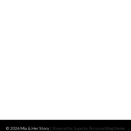
© 2026 Mia & Her Story
| Powered by Superbs
Personal Blog theme