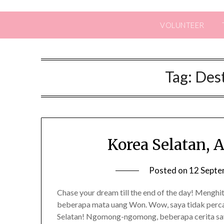
VOLUNTEER
Tag:
Dest
Korea Selatan, 
Posted on
12 Septe
Chase your dream till the end of the day! Mengh
beberapa mata uang Won. Wow, saya tidak perca
Selatan! Ngomong-ngomong, beberapa cerita saya