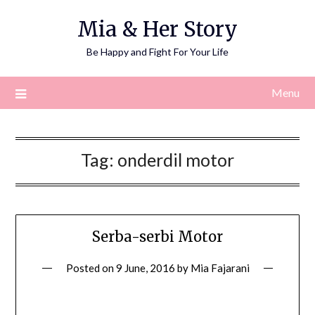
Skip
Mia & Her Story
to
content
Be Happy and Fight For Your Life
Menu
Tag:
onderdil motor
Serba-serbi Motor
Posted on
9 June, 2016
by
Mia Fajarani