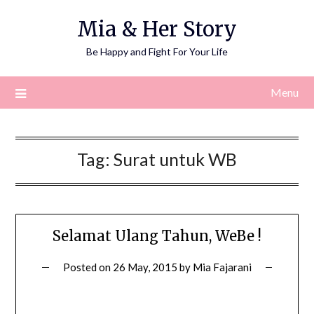
Skip
Mia & Her Story
to
content
Be Happy and Fight For Your Life
Menu
Tag:
Surat untuk WB
Selamat Ulang Tahun, WeBe !
Posted on
26 May, 2015
by
Mia Fajarani