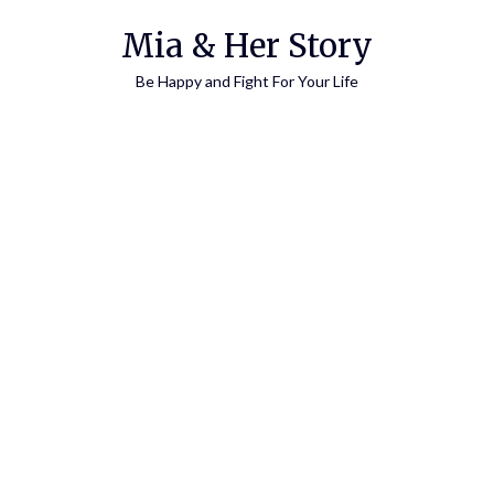
Skip
Mia & Her Story
to
content
Be Happy and Fight For Your Life