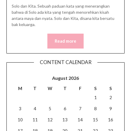
Solo dan Kita. Sebuah paduan kata yang menerangkan
bahwa di Solo ada kita yang tengah menorehkan kisah
antara maya dan nyata. Solo dan Kita, disana kita bersatu
bak keluarga.
Read more
CONTENT CALENDAR
August 2026
M
T
W
T
F
S
S
1
2
3
4
5
6
7
8
9
10
11
12
13
14
15
16
17
18
19
20
21
22
23